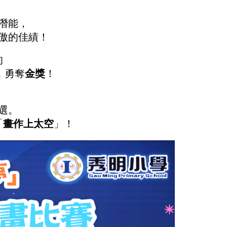
潛能，
傲的佳績！
的
，勇奪
金獎
！
選。
「
畫作上太空
」！