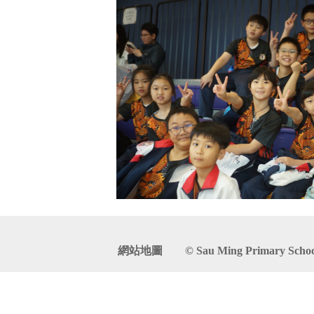
網站地圖
© Sau Ming Primary School. 