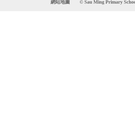
網站地圖
© Sau Ming Primary School. 