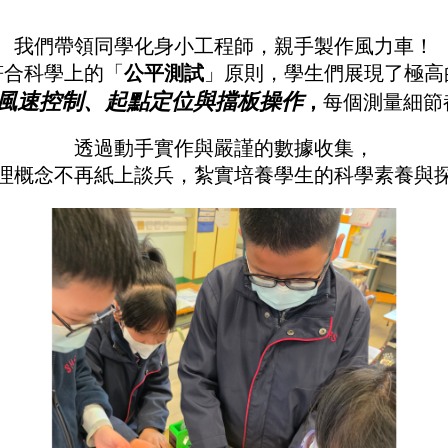
我們帶領同學化身小工程師，親手製作風力車！
符合科學上的「
公平測試
」原則，學生們展現了極高
風速控制、起點定位與擋板操作
，
每個測量細節
透過動手實作與嚴謹的數據收集，
理概念不再紙上談兵，紮實培養學生的科學素養與