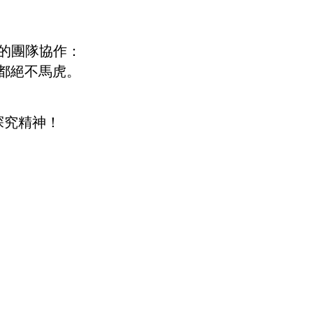
的團隊協作：
都絕不馬虎。
探究精神！