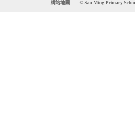
網站地圖
© Sau Ming Primary School. 