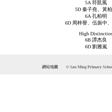
5A 符凱風
5D 秦子堯、黃
6A 孔柏明
6D 周梓譽、伍振中
High Distinctio
6B 譚杰良
6D 劉雅嵐
網站地圖
© Sau Ming Primary School. 