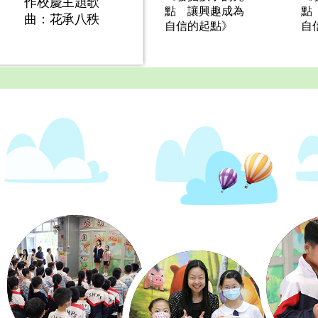
作校慶主題歌
點 讓興趣成為
點
曲：花承八秩
自信的起點》
自