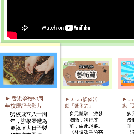
▶ 香港勞校80周
▶ 25-26 課餘活
▶ 2
年校慶紀念影片
動「藝術篇」
動「
多元體驗，激發
多
勞校成立八十周
潛能，獨特才
潛
年，辦學團體為
華，由此起飛。
華
慶祝這大日子製
《發掘孩子的亮
《