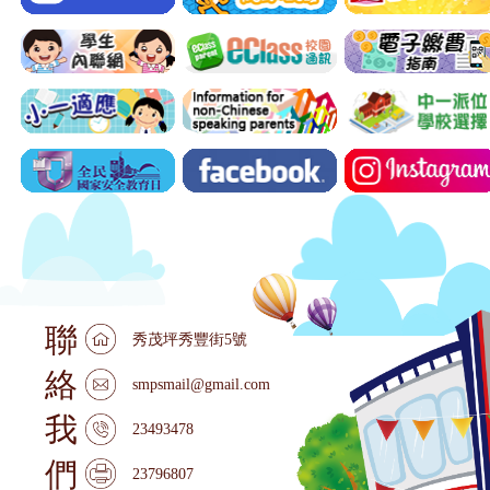
聯
秀茂坪秀豐街5號
絡
smpsmail@gmail.com
我
23493478
們
23796807