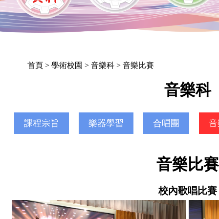
首頁
> 學術校園 > 音樂科 > 音樂比賽
音樂科
課程宗旨
樂器學習
合唱團
音
音樂比
校內歌唱比賽